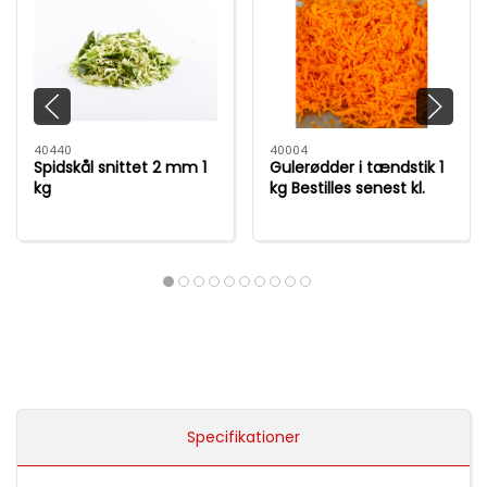
40440
40004
Spidskål snittet 2 mm 1
Gulerødder i tændstik 1
kg
kg Bestilles senest kl.
12,00
Specifikationer