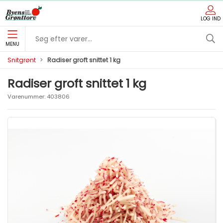
LOG IND
MENU
Snitgrønt
Radiser groft snittet 1 kg
Radiser groft snittet 1 kg
Varenummer:
403806