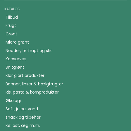
KATALOG
Tilbud
Frugt
Grønt
Micro grønt
Nødder, tørfrugt og slik
Konserves
Snitgrønt
Klar gjort produkter
Bønner, linser & bælgfrugter
Ris, pasta & kornprodukter
Økologi
Saft, juice, vand
snack og tilbehør
Køl ost, æg m.m.