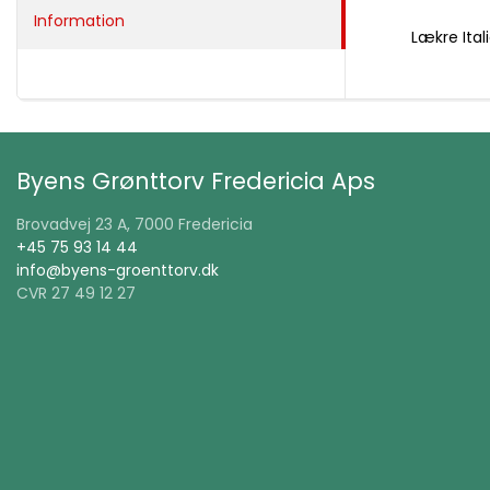
Information
Lækre Ita
Byens Grønttorv Fredericia Aps
Brovadvej 23 A, 7000 Fredericia
+45 75 93 14 44
info@byens-groenttorv.dk
CVR 27 49 12 27