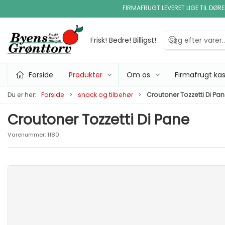
FIRMAFRUGT LEVERET LIGE TIL DØR
Frisk! Bedre! Billigst!
Forside
Produkter
Om os
Firmafrugt ka
Du er her:
Forside
snack og tilbehør
Croutoner Tozzetti Di Pa
Croutoner Tozzetti Di Pane
Varenummer:
1180