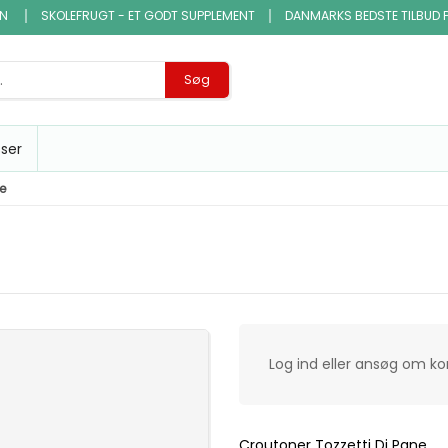
EN
SKOLEFRUGT - ET GODT SUPPLEMENT
DANMARKS BEDSTE TILBUD 
Søg
sser
ne
Log ind eller ansøg om k
Croutoner Tozzetti Di Pane