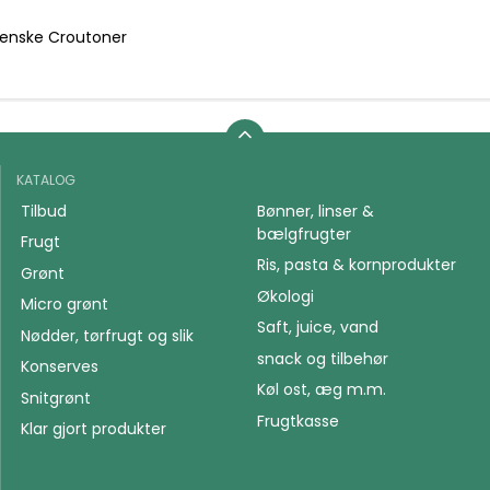
lienske Croutoner
KATALOG
Tilbud
Bønner, linser &
bælgfrugter
Frugt
Ris, pasta & kornprodukter
Grønt
Økologi
Micro grønt
Saft, juice, vand
Nødder, tørfrugt og slik
snack og tilbehør
Konserves
Køl ost, æg m.m.
Snitgrønt
Frugtkasse
Klar gjort produkter