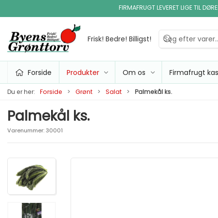
FIRMAFRUGT LEVERET LIGE TIL DØR
Frisk! Bedre! Billigst!
Forside
Produkter
Om os
Firmafrugt ka
Du er her:
Forside
Grønt
Salat
Palmekål ks.
Palmekål ks.
Varenummer:
30001