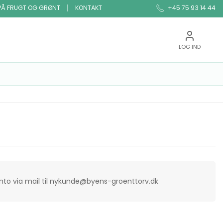
PÅ FRUGT OG GRØNT
KONTAKT
+45 75 93 14 44
LOG IND
onto via mail til nykunde@byens-groenttorv.dk