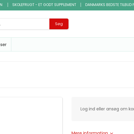
EN
SKOLEFRUGT - ET GODT SUPPLEMENT
DANMARKS BEDSTE TILBUD 
Søg
sser
Log ind eller ansøg om k
Mere information