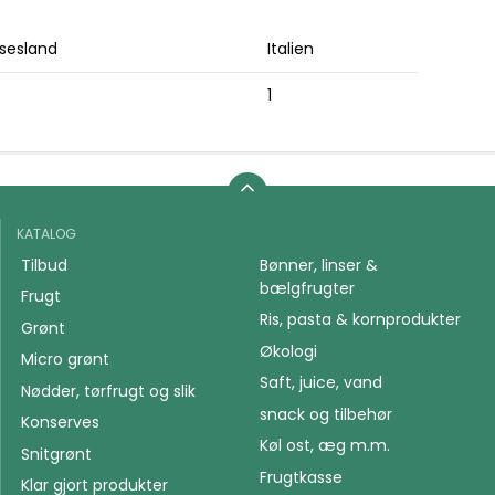
sesland
Italien
1
KATALOG
Tilbud
Bønner, linser &
bælgfrugter
Frugt
Ris, pasta & kornprodukter
Grønt
Økologi
Micro grønt
Saft, juice, vand
Nødder, tørfrugt og slik
snack og tilbehør
Konserves
Køl ost, æg m.m.
Snitgrønt
Frugtkasse
Klar gjort produkter