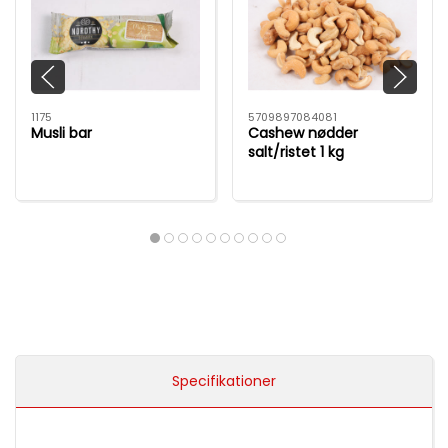
1175
5709897084081
Musli bar
Cashew nødder
salt/ristet 1 kg
Specifikationer