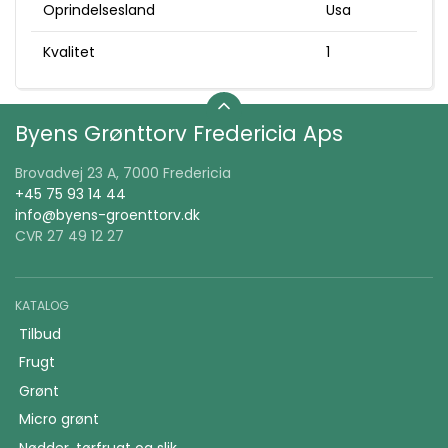
Oprindelsesland
Usa
Kvalitet
1
Byens Grønttorv Fredericia Aps
Brovadvej 23 A, 7000 Fredericia
+45 75 93 14 44
info@byens-groenttorv.dk
CVR 27 49 12 27
KATALOG
Tilbud
Frugt
Grønt
Micro grønt
Nødder, tørfrugt og slik