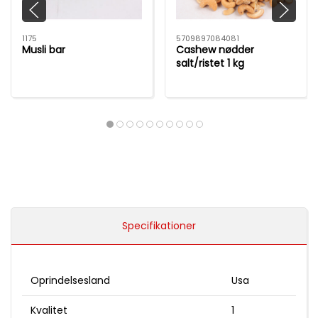
1175
5709897084081
Musli bar
Cashew nødder
salt/ristet 1 kg
Specifikationer
Oprindelsesland
Usa
Kvalitet
1