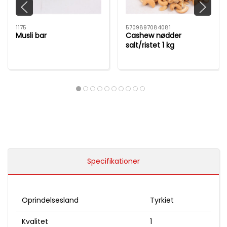
1175
5709897084081
Musli bar
Cashew nødder
salt/ristet 1 kg
Specifikationer
Oprindelsesland
Tyrkiet
Kvalitet
1