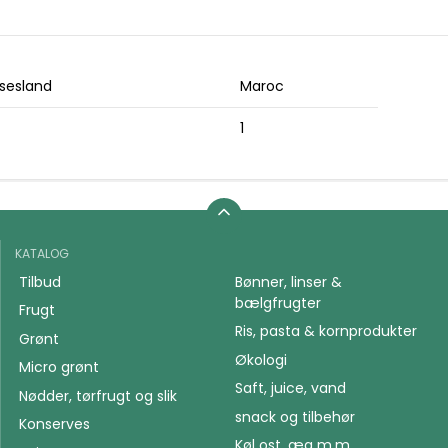
sesland
Maroc
1
KATALOG
Tilbud
Bønner, linser &
bælgfrugter
Frugt
Ris, pasta & kornprodukter
Grønt
Økologi
Micro grønt
Saft, juice, vand
Nødder, tørfrugt og slik
snack og tilbehør
Konserves
Køl ost, æg m.m.