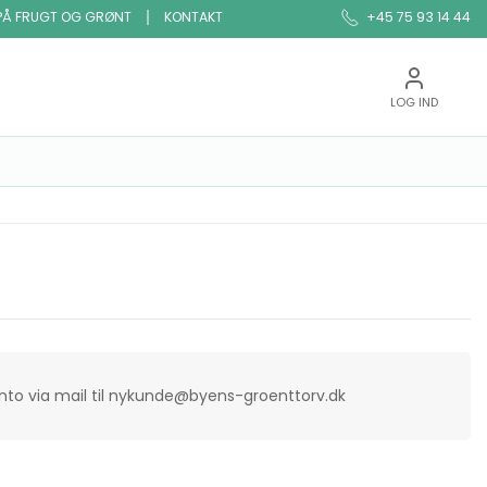
PÅ FRUGT OG GRØNT
KONTAKT
+45 75 93 14 44
LOG IND
onto via mail til nykunde@byens-groenttorv.dk