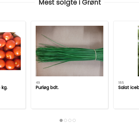
Mest solgte i Grønt
49
185
 kg.
Purløg bdt.
Salat ice