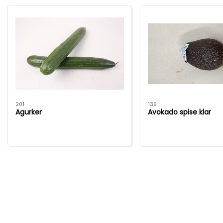
201
139
Agurker
Avokado spise klar