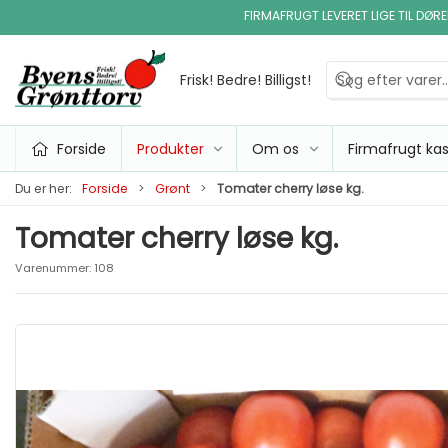
FIRMAFRUGT LEVERET LIGE TIL DØR
Frisk! Bedre! Billigst!
Forside
Produkter
Om os
Firmafrugt ka
Du er her:
Forside
Grønt
Tomater cherry løse kg.
Tomater cherry løse kg.
Varenummer:
108