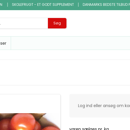
EN
SKOLEFRUGT - ET GODT SUPPLEMENT
DANMARKS BEDSTE TILBUD 
Søg
sser
Log ind eller ansøg om k
varen sælges pr. kg.