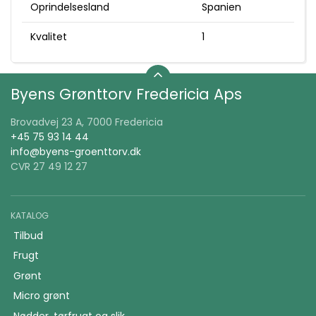
Oprindelsesland
Spanien
Kvalitet
1
Byens Grønttorv Fredericia Aps
Brovadvej 23 A, 7000 Fredericia
+45 75 93 14 44
info@byens-groenttorv.dk
CVR 27 49 12 27
KATALOG
Tilbud
Frugt
Grønt
Micro grønt
Nødder, tørfrugt og slik