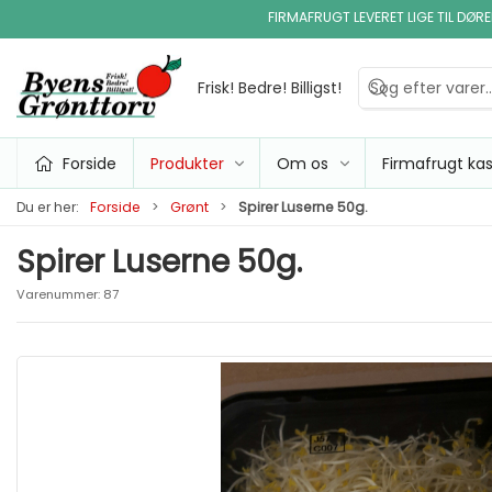
FIRMAFRUGT LEVERET LIGE TIL DØR
Frisk! Bedre! Billigst!
Forside
Produkter
Om os
Firmafrugt ka
Du er her:
Forside
Grønt
Spirer Luserne 50g.
Spirer Luserne 50g.
Varenummer:
87