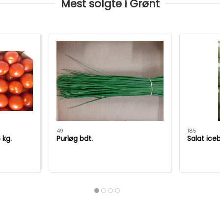
Mest solgte i Grønt
49
185
 kg.
Purløg bdt.
Salat ice