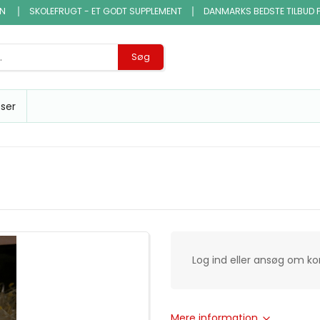
EN
SKOLEFRUGT - ET GODT SUPPLEMENT
DANMARKS BEDSTE TILBUD 
Søg
sser
Log ind eller ansøg om k
Mere information