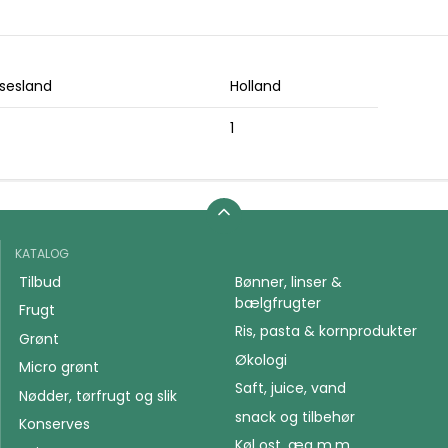
sesland
Holland
1
KATALOG
Tilbud
Bønner, linser &
bælgfrugter
Frugt
Ris, pasta & kornprodukter
Grønt
Økologi
Micro grønt
Saft, juice, vand
Nødder, tørfrugt og slik
snack og tilbehør
Konserves
Køl ost, æg m.m.