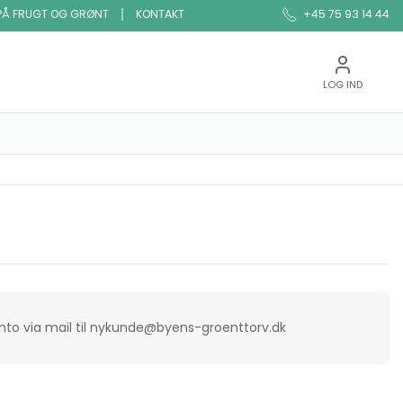
PÅ FRUGT OG GRØNT
KONTAKT
+45 75 93 14 44
LOG IND
onto via mail til nykunde@byens-groenttorv.dk