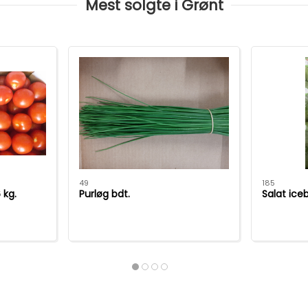
Mest solgte i Grønt
49
185
 kg.
Purløg bdt.
Salat ice