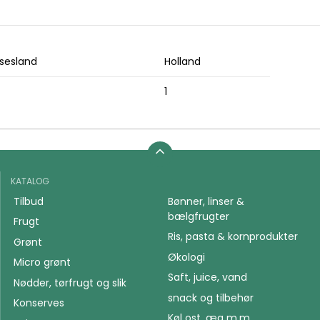
sesland
Holland
1
KATALOG
Tilbud
Bønner, linser &
bælgfrugter
Frugt
Ris, pasta & kornprodukter
Grønt
Økologi
Micro grønt
Saft, juice, vand
Nødder, tørfrugt og slik
snack og tilbehør
Konserves
Køl ost, æg m.m.