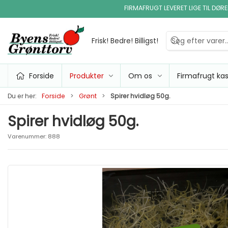
FIRMAFRUGT LEVERET LIGE TIL DØR
Frisk! Bedre! Billigst!
Forside
Produkter
Om os
Firmafrugt ka
Du er her:
Forside
Grønt
Spirer hvidløg 50g.
Spirer hvidløg 50g.
Varenummer:
888