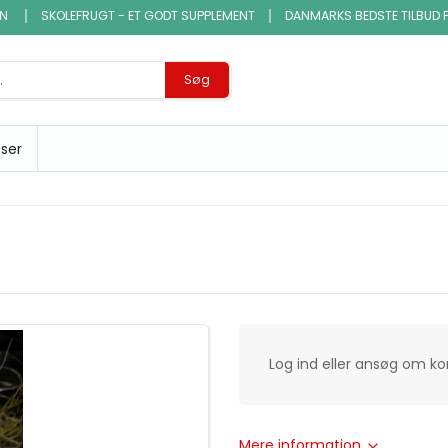
EN
SKOLEFRUGT - ET GODT SUPPLEMENT
DANMARKS BEDSTE TILBUD 
Søg
sser
Log ind eller ansøg om k
Mere information