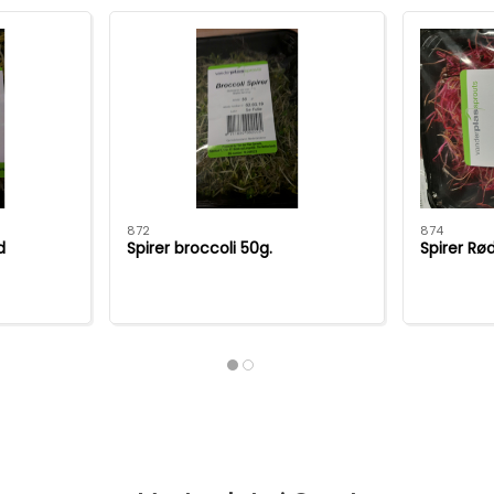
872
874
d
Spirer broccoli 50g.
Spirer Rø