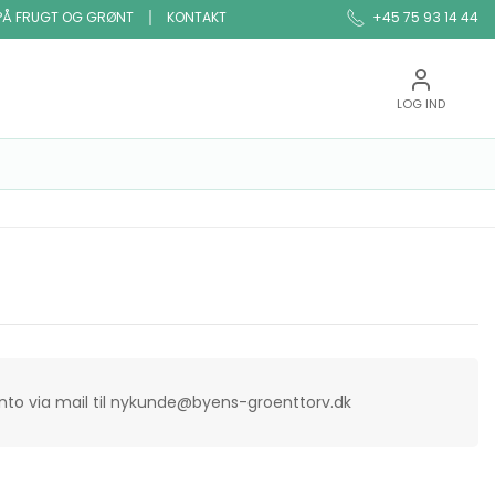
PÅ FRUGT OG GRØNT
KONTAKT
+45 75 93 14 44
LOG IND
onto via mail til nykunde@byens-groenttorv.dk