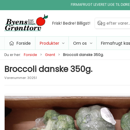
FIRMAFRUGT LEVERET LIGE TIL DØR
Frisk! Bedre! Billigst!
Forside
Produkter
Om os
Firmafrugt ka
Du er her:
Forside
Grønt
Broccoli danske 350g.
Broccoli danske 350g.
Varenummer:
30251