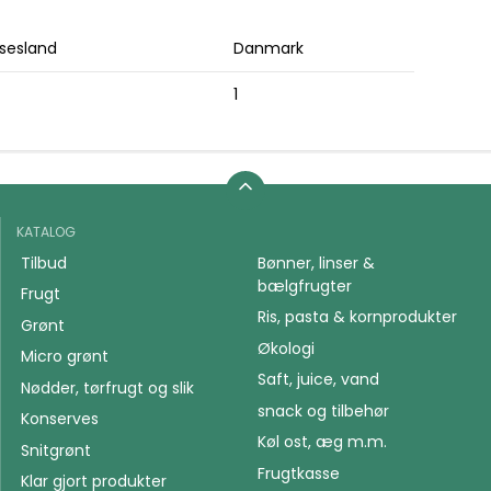
sesland
Danmark
1
KATALOG
Tilbud
Bønner, linser &
bælgfrugter
Frugt
Ris, pasta & kornprodukter
Grønt
Økologi
Micro grønt
Saft, juice, vand
Nødder, tørfrugt og slik
snack og tilbehør
Konserves
Køl ost, æg m.m.
Snitgrønt
Frugtkasse
Klar gjort produkter