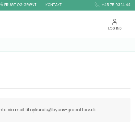
PÅ FRUGT OG GRØNT
KONTAKT
+45 75 93 14 44
LOG IND
onto via mail til nykunde@byens-groenttorv.dk