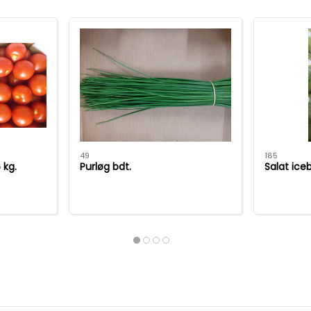
49
185
 kg.
Purløg bdt.
Salat ice