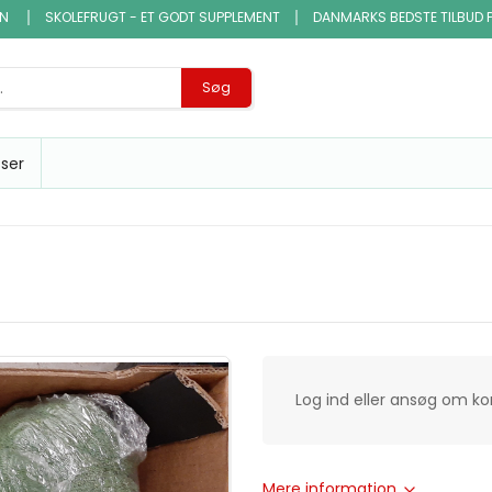
EN
SKOLEFRUGT - ET GODT SUPPLEMENT
DANMARKS BEDSTE TILBUD 
Søg
sser
Log ind eller ansøg om k
Mere information