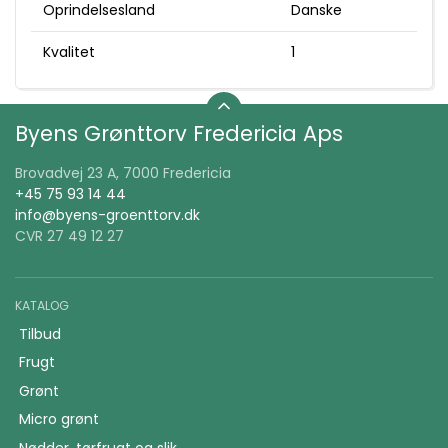
Oprindelsesland
Danske
Kvalitet
1
Byens Grønttorv Fredericia Aps
Brovadvej 23 A, 7000 Fredericia
+45 75 93 14 44
info@byens-groenttorv.dk
CVR 27 49 12 27
KATALOG
Tilbud
Frugt
Grønt
Micro grønt
Nødder, tørfrugt og slik