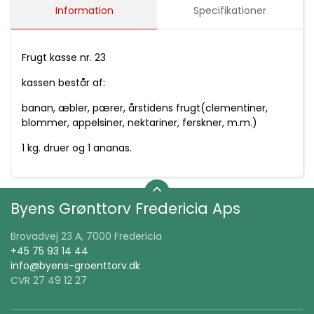
Information
Specifikationer
Frugt kasse nr. 23
kassen består af:
banan, æbler, pærer, årstidens frugt(clementiner,
blommer, appelsiner, nektariner, ferskner, m.m.)
1 kg. druer og 1 ananas.
Byens Grønttorv Fredericia Aps
Brovadvej 23 A, 7000 Fredericia
+45 75 93 14 44
info@byens-groenttorv.dk
CVR 27 49 12 27