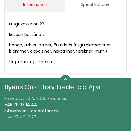
Information
Specifikationer
Frugt kasse nr. 22
kassen består af:
banan, æbler, pærer, årstidens frugt(clementiner,
blommer, appelsiner, nektariner, ferskner, m.m.)
1 kg. druer og 1 melon.
Byens Grønttorv Fredericia Aps
Brovadvej 23 A, 7000 Fredericia
+45 75 93 14 44
info@byens-groenttorv.dk
CVR 27 49 12 27