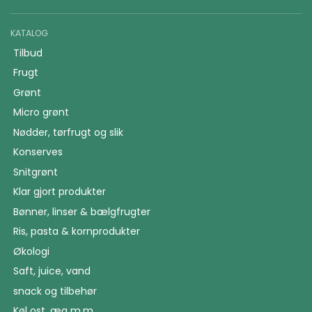
KATALOG
Tilbud
Frugt
Grønt
Micro grønt
Nødder, tørfrugt og slik
Konserves
Snitgrønt
Klar gjort produkter
Bønner, linser & bælgfrugter
Ris, pasta & kornprodukter
Økologi
Saft, juice, vand
snack og tilbehør
Køl ost, æg m.m.