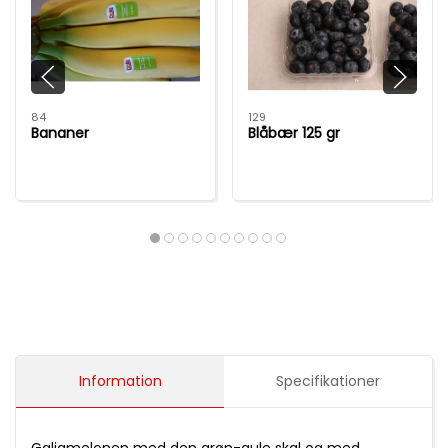
84
129
Bananer
Blåbær 125 gr
Information
Specifikationer
Galiamelonen med den grøn-gule skal og med