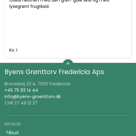
lysegrønt frugtkød.
Kv. I
Byens Grønttorv Fredericia Aps
Brovadvej 23 A, 7000 Fredericia
+45 75 93 14 44
info@byens-groenttorv.dk
CVR 27 49 12 27
KATALOG
Tilbud