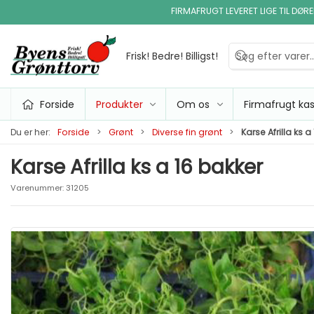
FIRMAFRUGT LEVERET LIGE TIL DØR
Frisk! Bedre! Billigst!
Forside
Produkter
Om os
Firmafrugt ka
Du er her:
Forside
Grønt
Diverse fin grønt
Karse Afrilla ks a
Karse Afrilla ks a 16 bakker
Varenummer:
31205