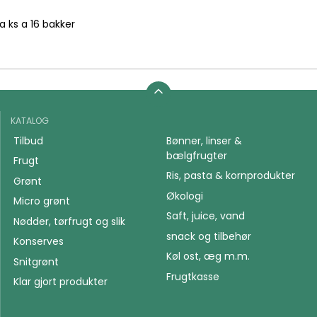
la ks a 16 bakker
KATALOG
Tilbud
Bønner, linser &
bælgfrugter
Frugt
Ris, pasta & kornprodukter
Grønt
Økologi
Micro grønt
Saft, juice, vand
Nødder, tørfrugt og slik
snack og tilbehør
Konserves
Køl ost, æg m.m.
Snitgrønt
Frugtkasse
Klar gjort produkter