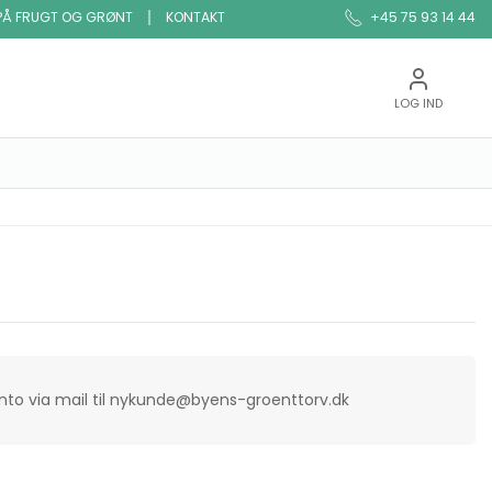
PÅ FRUGT OG GRØNT
KONTAKT
+45 75 93 14 44
LOG IND
onto via mail til nykunde@byens-groenttorv.dk