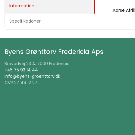
Information
Karse Afril
Specifikationer
Byens Grønttorv Fredericia Aps
Brovadvej 23 A, 7000 Fredericia
+45 75 93 14 44
info@byens-groenttorv.dk
CVR 27 49 12 27