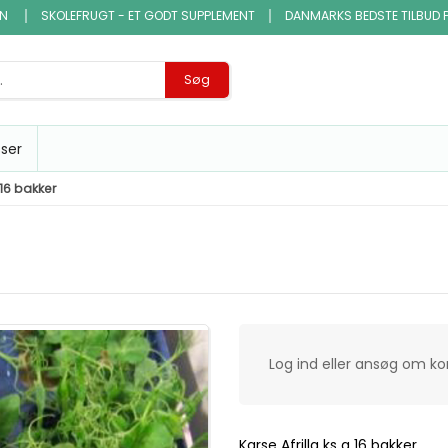
EN
SKOLEFRUGT - ET GODT SUPPLEMENT
DANMARKS BEDSTE TILBUD 
Søg
sser
 16 bakker
Log ind eller ansøg om k
Karse Afrilla ks a 16 bakker